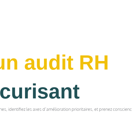
un audit RH
curisant
nes, identifiez les axes d’amélioration prioritaires, et prenez conscie