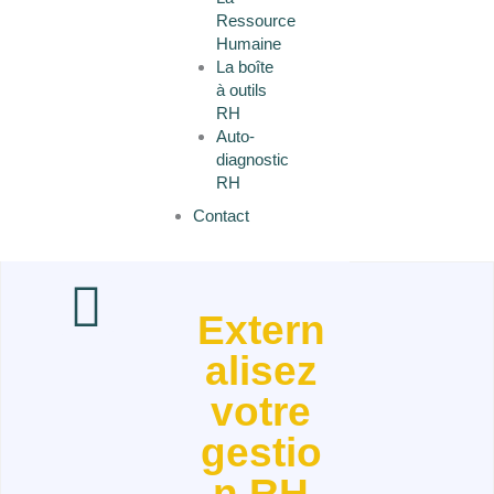
Ressource
Humaine
La boîte
à outils
RH
Auto-
diagnostic
RH
Contact
L
Extern
i
alisez
n
votre
gestio
k
n RH