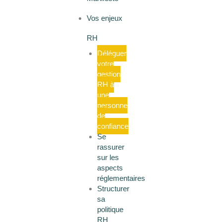
Vos enjeux
RH
Déléguer
votre
gestion
RH à
une
personne
de
confiance
Se
rassurer
sur les
aspects
réglementaires
Structurer
sa
politique
RH