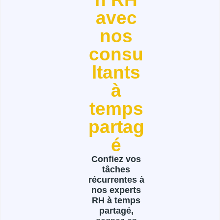
e
avec
d
nos
consu
i
ltants
n
à
temps
partag
é
Confiez vos
tâches
récurrentes à
nos experts
RH à temps
partagé,