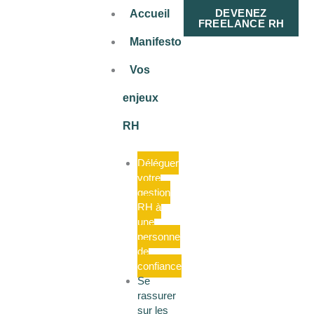
Aller
DEVENEZ
Accueil
au
FREELANCE RH
contenu
Manifesto
Vos
enjeux
RH
Déléguer
votre
gestion
RH à
une
personne
de
confiance
Se
rassurer
sur les