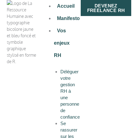
Aller
DEVENEZ
Accueil
au
FREELANCE RH
contenu
Manifesto
Vos
enjeux
RH
Déléguer
votre
gestion
RH à
une
personne
de
confiance
Se
rassurer
sur les