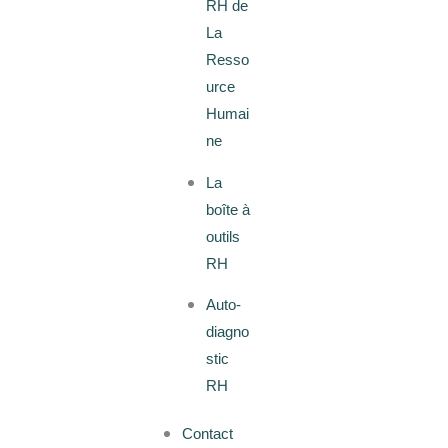
RH de
La
Resso
urce
Humai
ne
La
boîte à
outils
RH
Auto-
diagno
stic
RH
Contact