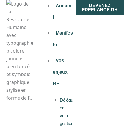
Aller
DEVENEZ
Accuei
FREELANCE RH
au
l
contenu
Manifes
to
Vos
enjeux
RH
Délégu
er
votre
gestion