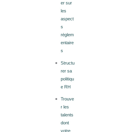
er sur
les
aspect
s
réglem
entaire
s
Structu
rer sa
politiqu
e RH
Trouve
r les
talents
dont
votre