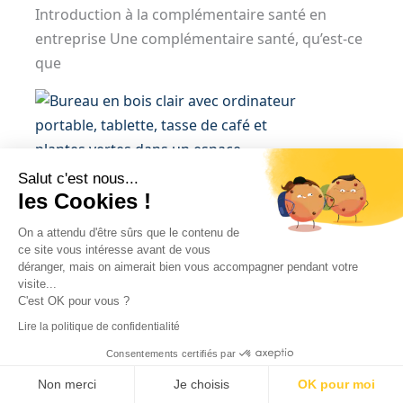
Introduction à la complémentaire santé en
entreprise Une complémentaire santé, qu’est-ce
que
Salut c'est nous...
La prime vacances Syntec
les Cookies !
Dominique Gaudio
11 juillet 2022
On a attendu d'être sûrs que le contenu de
La convention collective Syntec prévoit le
ce site vous intéresse avant de vous
déranger, mais on aimerait bien vous accompagner pendant votre
versement obligatoire d’une prime de vacances
visite...
à l’ensemble des salariés. Nous allons voir
C'est OK pour vous ?
comment la calculer et la verser.
Lire la politique de confidentialité
Consentements certifiés par
Non merci
Je choisis
OK pour moi