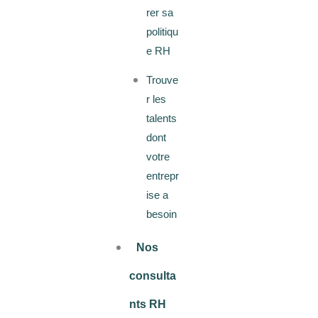
rer sa
politiqu
e RH
Trouve
r les
talents
dont
votre
entrepr
ise a
besoin
Nos
consulta
nts RH