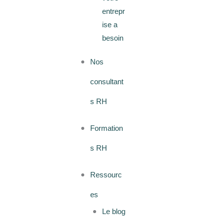
entrepr
ise a
besoin
Nos
consultant
s RH
Formation
s RH
Ressourc
es
Le blog