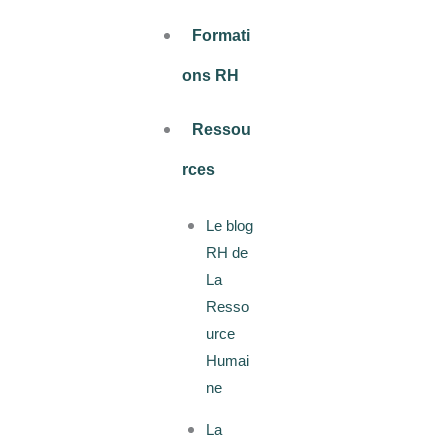
Formati
ons RH
Ressou
rces
Le blog
RH de
La
Resso
urce
Humai
ne
La