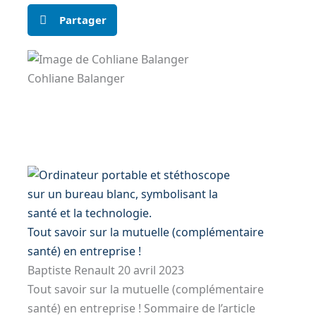
Partager
Cohliane Balanger
P
P
P
P
a
a
a
a
g
g
g
g
e
e
e
e
Tout savoir sur la mutuelle (complémentaire
santé) en entreprise !
Baptiste Renault
20 avril 2023
Tout savoir sur la mutuelle (complémentaire
santé) en entreprise ! Sommaire de l’article