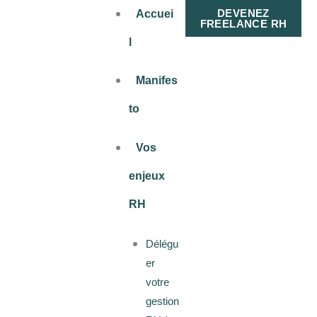
Aller
DEVENEZ
Accuei
FREELANCE RH
au
l
contenu
Manifes
to
Vos
enjeux
RH
Délégu
er
votre
gestion