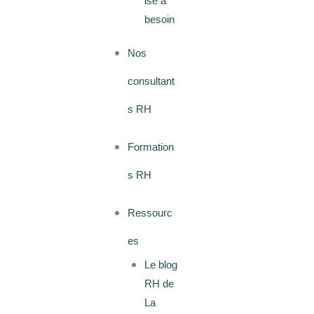
ise a
besoin
Nos
consultant
s RH
Formation
s RH
Ressourc
es
Le blog
RH de
La