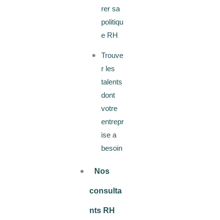
rer sa
politiqu
e RH
Trouve
r les
talents
dont
votre
entrepr
ise a
besoin
Nos
consulta
nts RH