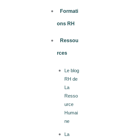
Formati
ons RH
Ressou
rces
Le blog
RH de
La
Resso
urce
Humai
ne
La