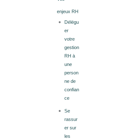
enjeux RH
Délégu
er
votre
gestion
RH à
une
person
ne de
confian
ce
Se
rassur
er sur
les