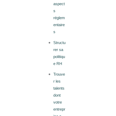
aspect
s
réglem
entaire
s
Structu
rer sa
politiqu
e RH
Trouve
r les
talents
dont
votre
entrepr