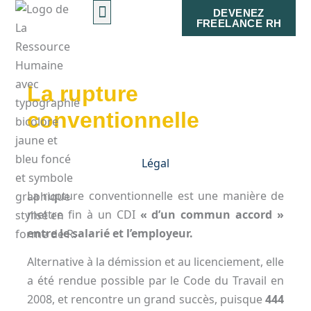
Aller
DEVENEZ
FREELANCE RH
au
contenu
Accueil
Manifesto
Vos enjeux RH
Nos consultants RH
Formations RH
Ressources
Contact
La rupture
conventionnelle
Légal
La rupture conventionnelle est une manière de
mettre fin à un CDI
« d’un commun accord »
entre le salarié et l’employeur.
Alternative à la démission et au licenciement, elle
a été rendue possible par le Code du Travail en
2008, et rencontre un grand succès, puisque
444