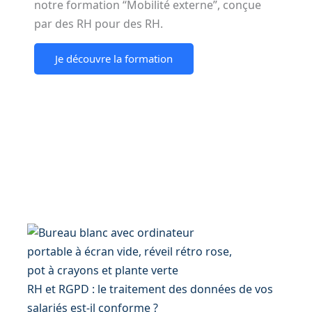
notre formation “Mobilité externe”, conçue
par des RH pour des RH.
Je découvre la formation
P
P
P
P
P
a
a
a
a
a
g
g
g
g
g
e
e
e
e
e
RH et RGPD : le traitement des données de vos
salariés est-il conforme ?