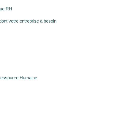
ique RH
dont votre entreprise a besoin
Ressource Humaine
H
H