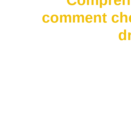
Comprendr
comment che
dr