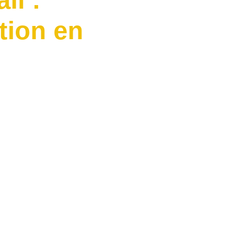
il :
tion en