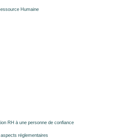
Ressource Humaine
H
H
tion RH à une personne de confiance
s aspects réglementaires