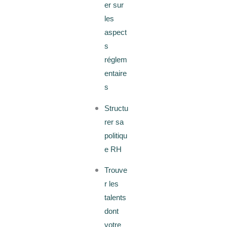
er sur
les
aspect
s
réglem
entaire
s
Structu
rer sa
politiqu
e RH
Trouve
r les
talents
dont
votre