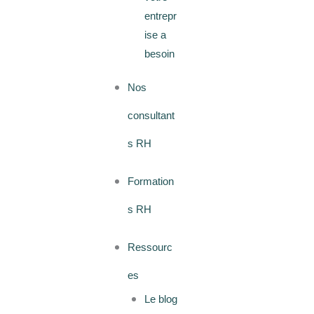
entrepr
ise a
besoin
Nos
consultant
s RH
Formation
s RH
Ressourc
es
Le blog