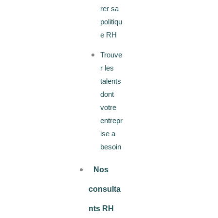
rer sa
politiqu
e RH
Trouve
r les
talents
dont
votre
entrepr
ise a
besoin
Nos
consulta
nts RH