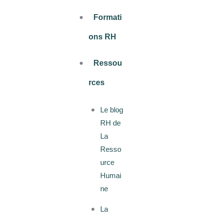
Formati
ons RH
Ressou
rces
Le blog
RH de
La
Resso
urce
Humai
ne
La