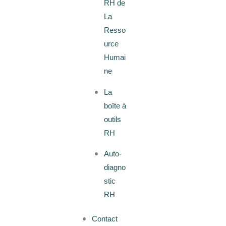
RH de
La
Resso
urce
Humai
ne
La
boîte à
outils
RH
Auto-
diagno
stic
RH
Contact