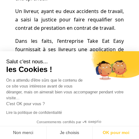
Un livreur, ayant eu deux accidents de travail,
a saisi la justice pour faire requalifier son
contrat de prestation en contrat de travail.
Dans les faits, l’entreprise Take Eat Easy
fournissait à ses livreurs une application de
gestion des livraisons, qui lui permettait de
Salut c'est nous...
suivre la position du livreur en temps réel, et
les Cookies !
de comptabiliser les kilomètres parcourus.
On a attendu d'être sûrs que le contenu de
Par ailleurs, le système permettait d’appliquer
ce site vous intéresse avant de vous
des sanctions au livreur via des pénalités en
déranger, mais on aimerait bien vous accompagner pendant votre
visite...
cas de manquement à leurs obligations.
C'est OK pour vous ?
Jugeant que l’entreprise avait la possibilité de
Lire la politique de confidentialité
contrôler de manière précise le travail du
Consentements certifiés par
livreur, et de lui infliger des sanctions, la cour
Non merci
Je choisis
OK pour moi
de cassation a conclu qu’un lien de