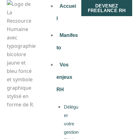
Aller
DEVENEZ
Accuei
FREELANCE RH
au
l
contenu
Manifes
to
Vos
enjeux
RH
Délégu
er
votre
gestion