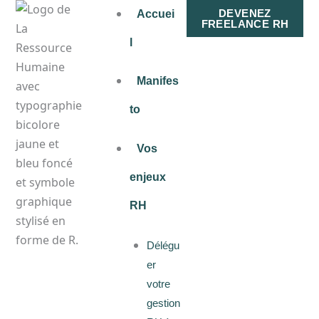
Aller
DEVENEZ
Accuei
FREELANCE RH
au
l
contenu
Manifes
to
Vos
enjeux
RH
Délégu
er
votre
gestion