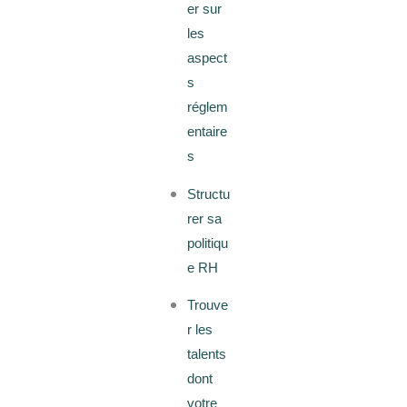
er sur
les
aspect
s
réglem
entaire
s
Structu
rer sa
politiqu
e RH
Trouve
r les
talents
dont
votre