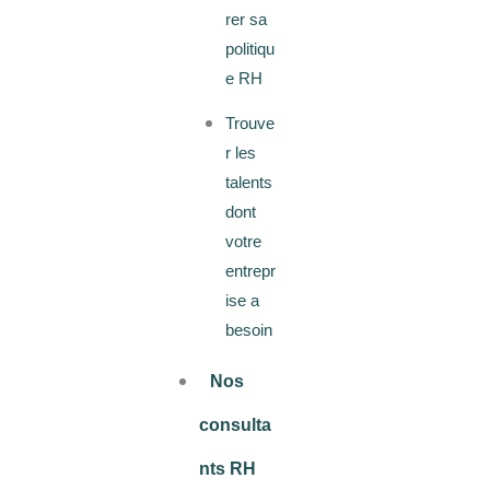
rer sa
politiqu
e RH
Trouve
r les
talents
dont
votre
entrepr
ise a
besoin
Nos
consulta
nts RH