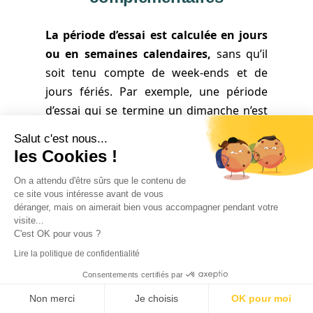
La période d’essai est calculée en jours
ou en semaines calendaires,
sans qu’il
soit tenu compte de week-ends et de
jours fériés. Par exemple, une période
d’essai qui se termine un dimanche n’est
pas prorogée jusqu’au lundi.
Salut c'est nous...
les Cookies !
Le point de départ
de la période d’essai
est fixée au moment où le salarié est à la
On a attendu d'être sûrs que le contenu de
disposition de l’employeur. Si pendant les
ce site vous intéresse avant de vous
déranger, mais on aimerait bien vous accompagner pendant votre
premiers jours de son contrat, le salarié
visite...
est envoyé en formation, cette période
C'est OK pour vous ?
est comprise dans la période d’essai.
Lire la politique de confidentialité
Consentements certifiés par
Lorsque le salarié a effectué
une période
de stage
avant la conclusion d’un CDI sur
Non merci
Je choisis
OK pour moi