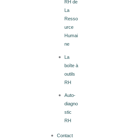
RH de
La
Resso
urce
Humai
ne
La
boîte à
outils
RH
Auto-
diagno
stic
RH
Contact