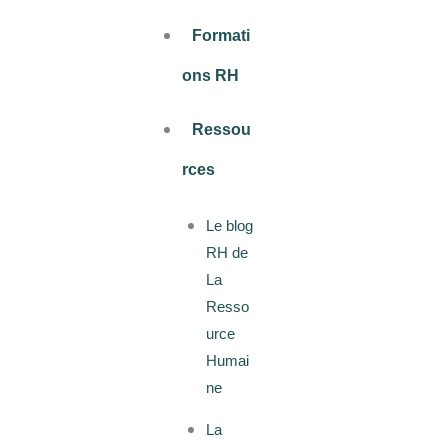
Formati
ons RH
Ressou
rces
Le blog
RH de
La
Resso
urce
Humai
ne
La