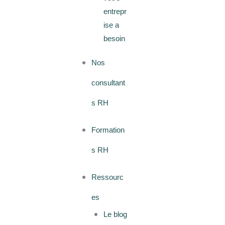
entrepr
ise a
besoin
Nos
consultant
s RH
Formation
s RH
Ressourc
es
Le blog